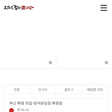
언론
인스타
블로그
배달앱 리뷰
부산 화명 맛집-정석닭강정 화명점
06-20