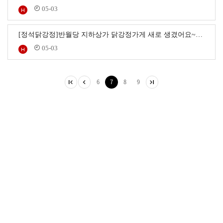
05-03
[정석닭강정]반월당 지하상가 닭강정가게 새로 생겼어요~…
05-03
6
7
8
9